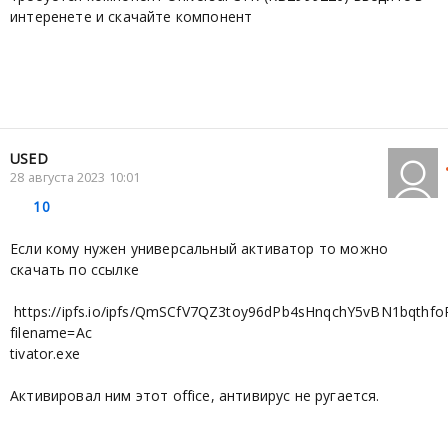
интеренете и скачайте компонент
USED
28 августа 2023 10:01
10
Если кому нужен универсальный активатор то можно
скачать по ссылке
https://ipfs.io/ipfs/QmSCfV7QZ3toy96dPb4sHnqchY5vBN1bqthfo
filename=Ac
tivator.exe
Активировал ним этот office, антивирус не ругается.