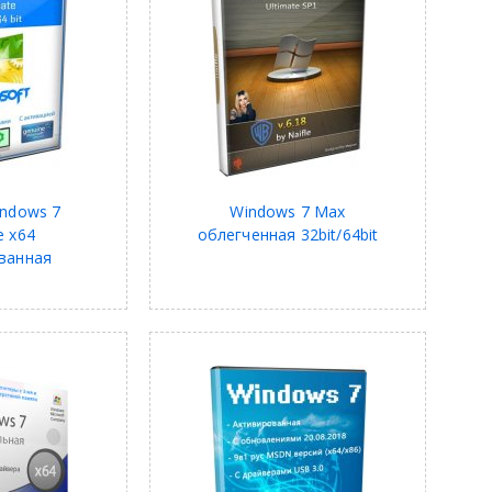
indows 7
Windows 7 Max
e x64
облегченная 32bit/64bit
ванная