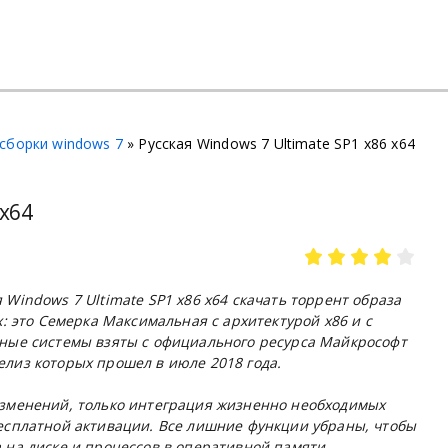
сборки windows 7
» Русская Windows 7 Ultimate SP1 x86 x64
 x64
я Windows 7
Ultimate
SP1
x86 x64
скачать торрент образа
: это Семерка Максимальная с архитектурой х86 и с
нные системы взяты с официального ресурса Майкрософт
релиз которых прошел в июле 2018 года.
изменений, только интеграция жизненно необходимых
есплатной активации. Все лишние функции убраны, чтобы
 на диске и процессов в оперативной памяти.