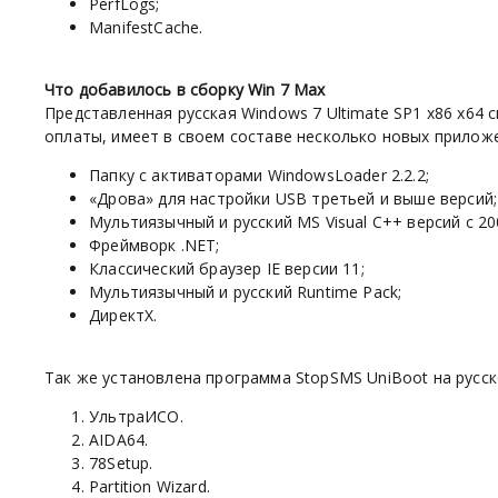
PerfLogs;
ManifestCache.
Что добавилось в сборку
Win 7 Max
Представленная русская Windows 7 Ultimate SP1 x86 x6
оплаты, имеет в своем составе несколько новых прилож
Папку с активаторами WindowsLoader 2.2.2;
«Дрова» для настройки USB третьей и выше версий;
Мультиязычный и русский MS Visual C++ версий с 20
Фреймворк .NET;
Классический браузер IE версии 11;
Мультиязычный и русский Runtime Pack;
ДиректХ.
Так же установлена программа StopSMS UniBoot на русск
УльтраИСО.
AIDA64.
78Setup.
Partition Wizard.