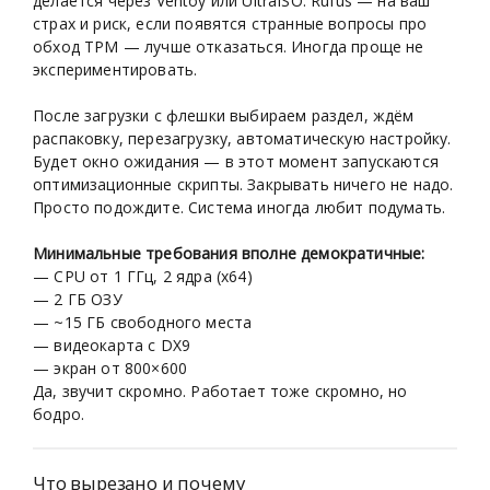
делается через Ventoy или UltraISO. Rufus — на ваш
страх и риск, если появятся странные вопросы про
обход TPM — лучше отказаться. Иногда проще не
экспериментировать.
После загрузки с флешки выбираем раздел, ждём
распаковку, перезагрузку, автоматическую настройку.
Будет окно ожидания — в этот момент запускаются
оптимизационные скрипты. Закрывать ничего не надо.
Просто подождите. Система иногда любит подумать.
Минимальные требования вполне демократичные:
— CPU от 1 ГГц, 2 ядра (x64)
— 2 ГБ ОЗУ
— ~15 ГБ свободного места
— видеокарта с DX9
— экран от 800×600
Да, звучит скромно. Работает тоже скромно, но
бодро.
Что вырезано и почему