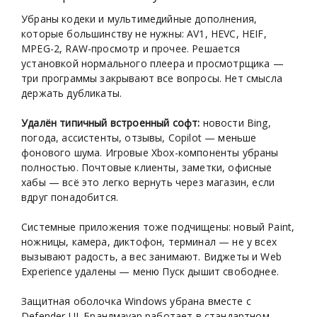
Убраны кодеки и мультимедийные дополнения,
которые большинству не нужны: AV1, HEVC, HEIF,
MPEG-2, RAW-просмотр и прочее. Решается
установкой нормального плеера и просмотрщика —
три программы закрывают все вопросы. Нет смысла
держать дубликаты.
Удалён типичный встроенный софт:
новости Bing,
погода, ассистенты, отзывы, Copilot — меньше
фонового шума. Игровые Xbox-компоненты убраны
полностью. Почтовые клиенты, заметки, офисные
хабы — всё это легко вернуть через магазин, если
вдруг понадобится.
Системные приложения тоже подчищены: новый Paint,
ножницы, камера, диктофон, терминал — не у всех
вызывают радость, а вес занимают. Виджеты и Web
Experience удалены — меню Пуск дышит свободнее.
Защитная оболочка Windows убрана вместе с
Defender UI. Брандмауэр работает в стандартном